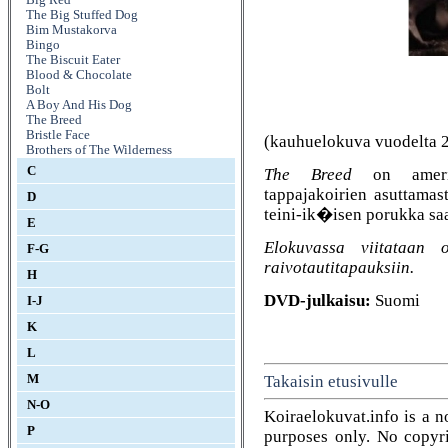
The Big Stuffed Dog
Bim Mustakorva
Bingo
The Biscuit Eater
Blood & Chocolate
Bolt
A Boy And His Dog
The Breed
Bristle Face
(kauhuelokuva vuodelta 
Brothers of The Wilderness
C
The Breed
on amerikk
tappajakoirien asuttamast
D
teini-ik�isen porukka sa
E
Elokuvassa viitataan
F-G
raivotautitapauksiin.
H
DVD-julkaisu:
Suomi
I-J
K
L
M
Takaisin etusivulle
N-O
Koiraelokuvat.info is a n
P
purposes only. No copyrig