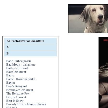
Koiraelokuvat aakkosittain
A
B
Babe - urhea possu
Bad Moon - pahan ote
Bailey's Billion$
Balto-elokuvat
Banjo
Baree - Kazanin poika
Baxter
Bear's Barnyard
Beethoven-elokuvat
The Belstone Fox
Benji-elokuvat
Best In Show
Beverly Hillsin hienostohauva
Big Red