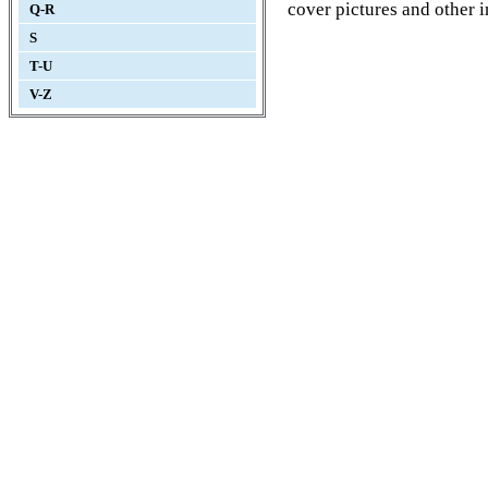
cover pictures and other 
Q-R
S
T-U
V-Z