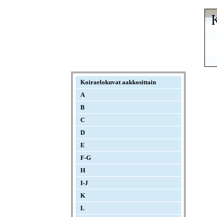
Koiraelokuvat aakkosittain
A
B
C
D
E
F-G
H
I-J
K
L