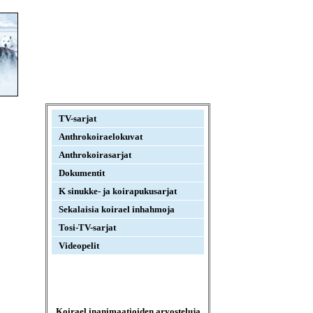
TV-sarjat
Anthrokoiraelokuvat
Anthrokoirasarjat
Dokumentit
K sinukke- ja koirapukusarjat
Sekalaisia koirael inhahmoja
Tosi-TV-sarjat
Videopelit
Koirael inanimaatioiden arvosteluja