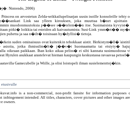
�j�: Nintendo, 2006)
 Princess on arvostetun Zelda-seikkailupelisarjan uusin isoille konsoleille tehty o
 p��sankari Link saa ylleen kirouksen, joka muuttaa h�net ajoittain s
min muodonmuutoksia p��see s��telem��n itse. Susimaisista kyvyist� o
vitaan pitki� loikkia tai esteiden ali kaivautumista. Susi-Link ymm�rt�� my�
jien puhetta ja saa n�ilt� toisinaan hy�dyllisi� tietoja.
rkein suden ominaisuus ovat kuitenkin tehokkaat aistit. Herkistym�ll� 'aistitil
asioita, jotka ihmissilm�lt� j��v�t huomaamatta tai etsiyty� haj
alla oikeaan paikkaan. Ihan koko aikaa peliss� ei silti kannata susimuodossa 
seat Hyrulen asukkaat arastelevat hieman kaupungin keskustassa ravaavaa petoel
saatavilla Gamecubelle ja Wiille, ja olisi loistopeli ilman susielementtej�kin.
 etusivulle
okuvat.info is a non-commercial, non-profit fansite for information purposes 
t infringement intended. All titles, characters, cover pictures and other images ar
ve owners.