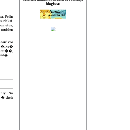
blogissa:
sa. Pelin
udeksi.
n etua,
s muiden
aan' voi
uj�lke�
viett��,
�int�.
only. No
e � their