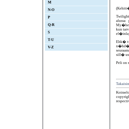
M
(Kehitt
N-O
Twilight
P
alussa
Q-R
My�hem
kun tar
S
el�inla
T-U
Ehk� t�
n�hd� 
V-Z
seuraam
sill� u
Peli on 
Takaisin
Koirael
copyrigh
respecti