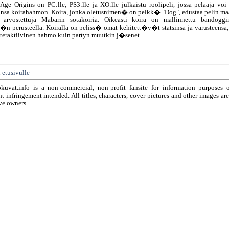
Age Origins on PC:lle, PS3:lle ja XO:lle julkaistu roolipeli, jossa pelaaja voi
nsa koirahahmon. Koira, jonka oletusnimen� on pelkk� "Dog", edustaa pelin ma
i arvostettuja Mabarin sotakoiria. Oikeasti koira on mallinnettu bandoggim
n perusteella. Koiralla on peliss� omat kehitett�v�t statsinsa ja varusteensa, 
teraktiivinen hahmo kuin partyn muutkin j�senet.
 etusivulle
okuvat.info is a non-commercial, non-profit fansite for information purposes 
t infringement intended. All titles, characters, cover pictures and other images ar
ve owners.