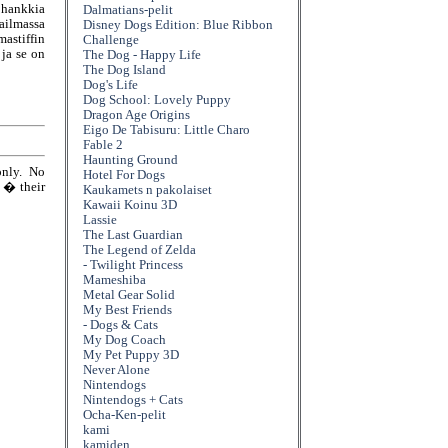
 hankkia
Dalmatians-pelit
ailmassa
Disney Dogs Edition: Blue Ribbon
astiffin
Challenge
ja se on
The Dog - Happy Life
The Dog Island
Dog's Life
Dog School: Lovely Puppy
Dragon Age Origins
Eigo De Tabisuru: Little Charo
Fable 2
Haunting Ground
only. No
Hotel For Dogs
e � their
Kaukamets n pakolaiset
Kawaii Koinu 3D
Lassie
The Last Guardian
The Legend of Zelda
- Twilight Princess
Mameshiba
Metal Gear Solid
My Best Friends
- Dogs & Cats
My Dog Coach
My Pet Puppy 3D
Never Alone
Nintendogs
Nintendogs + Cats
Ocha-Ken-pelit
kami
kamiden