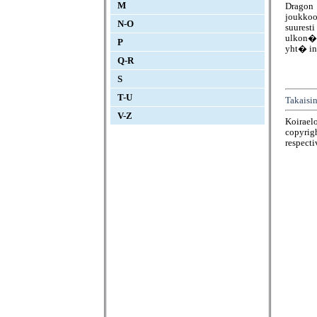
M
Dragon 
joukkoo
N-O
suurest
ulkon��
P
yht� in
Q-R
S
T-U
Takaisin
V-Z
Koirael
copyrigh
respecti