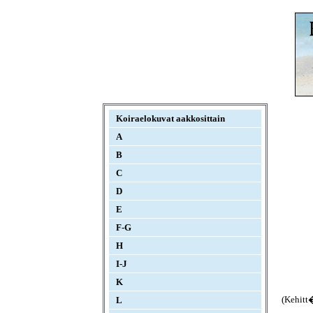
Koiraelokuvat aakkosittain
A
B
C
D
E
F-G
H
I-J
K
(Kehitt
L