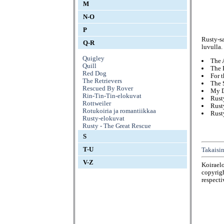
M
N-O
P
Rusty-s
Q-R
luvulla.
Quigley
The 
Quill
The 
Red Dog
For 
The Retrievers
The 
Rescued By Rover
My D
Rin-Tin-Tin-elokuvat
Rust
Rottweiler
Rust
Rotukoiria ja romantiikkaa
Rust
Rusty-elokuvat
Rusty - The Great Rescue
S
T-U
Takaisin
V-Z
Koirael
copyrigh
respecti