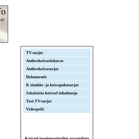
TV-sarjat
Anthrokoiraelokuvat
Anthrokoirasarjat
Dokumentit
K sinukke- ja koirapukusarjat
Sekalaisia koirael inhahmoja
Tosi-TV-sarjat
Videopelit
Koirael inanimaatioiden arvosteluja