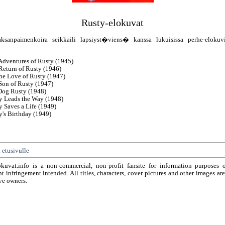
Rusty-elokuvat
aksanpaimenkoira seikkaili lapsiyst�viens� kanssa lukuisissa perhe-elokuv
Adventures of Rusty (1945)
Return of Rusty (1946)
the Love of Rusty (1947)
Son of Rusty (1947)
og Rusty (1948)
y Leads the Way (1948)
y Saves a Life (1949)
y's Birthday (1949)
 etusivulle
okuvat.info is a non-commercial, non-profit fansite for information purposes 
t infringement intended. All titles, characters, cover pictures and other images ar
ve owners.