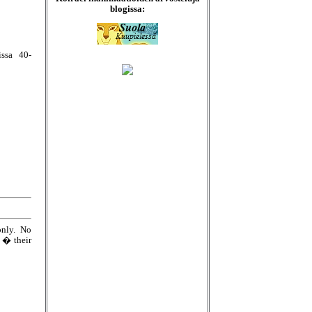
blogissa:
issa 40-
only. No
e � their