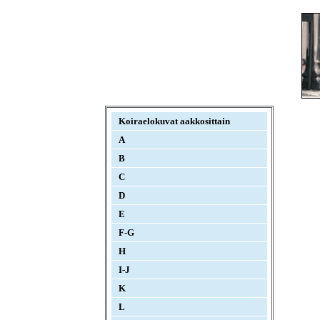
Koiraelokuvat aakkosittain
A
B
C
D
E
F-G
H
I-J
K
L