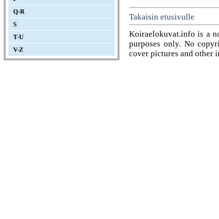
Q-R
Takaisin etusivulle
S
Koiraelokuvat.info is a n
T-U
purposes only. No copyrig
V-Z
cover pictures and other 