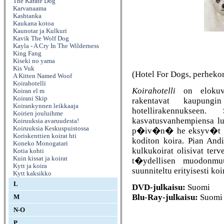
The Karate Dog
Karvanaama
Kashtanka
Kaukana kotoa
Kaunotar ja Kulkuri
Kavik The Wolf Dog
Kayla - A Cry In The Wilderness
King Fang
Kiseki no yama
Kis Vuk
(Hotel For Dogs, perheko
A Kitten Named Woof
Koirahotelli
Koirahotelli
on elokuva 
Koiran el m
Koirani Skip
rakentavat kaupungin
Koirankynnen leikkaaja
hotellirakennukse
Koirien jouluihme
kasvatusvanhempiensa lu
Koiruuksia avaruudesta!
Koiruuksia Keskuspuistossa
p�iv�n� he eksyv�t r�n
Koriskenttien koirat hti
koditon koira. Pian Andi
Koneko Monogatari
kulkukoirat olisivat ter
Kotia kohti
Kuin kissat ja koirat
t�ydellisen muodonmuu
Kytt ja koira
suunniteltu erityisesti ko
Kytt kaksikko
L
DVD-julkaisu:
Suomi
Blu-Ray-julkaisu:
Suomi
M
N-O
P