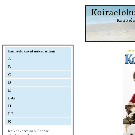
Koiraelokuvat aakkosittain
A
B
C
D
E
F-G
H
I-J
K
Kaikenkarvainen Charlie