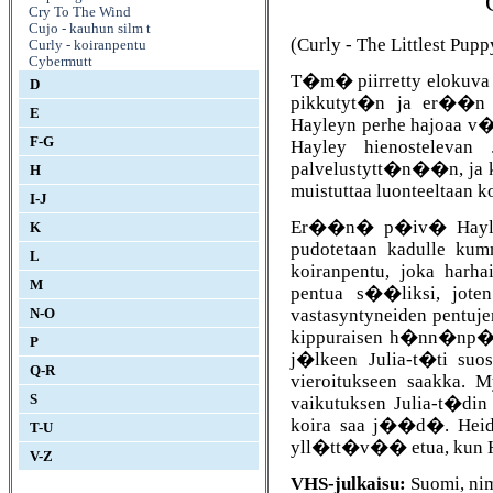
Cry To The Wind
Cujo - kauhun silm t
(Curly - The Littlest Pup
Curly - koiranpentu
Cybermutt
T�m� piirretty elokuva 
D
pikkutyt�n ja er��n 
E
Hayleyn perhe hajoaa v�
F-G
Hayley hienostelevan
palvelustytt�n��n, ja ka
H
muistuttaa luonteeltaan k
I-J
Er��n� p�iv� Hayley 
K
pudotetaan kadulle kum
L
koiranpentu, joka harh
M
pentua s��liksi, jote
vastasyntyneiden pentuje
N-O
kippuraisen h�nn�np�
P
j�lkeen Julia-t�ti su
Q-R
vieroitukseen saakka.
S
vaikutuksen Julia-t�din 
koira saa j��d�. Heid�
T-U
yll�tt�v�� etua, kun Ha
V-Z
VHS-julkaisu:
Suomi, n