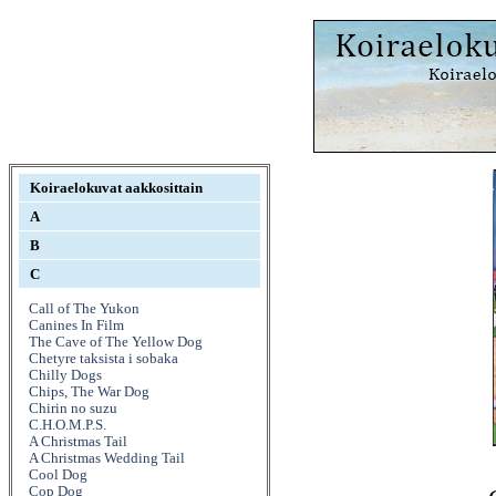
Koiraelokuvat aakkosittain
A
B
C
Call of The Yukon
Canines In Film
The Cave of The Yellow Dog
Chetyre taksista i sobaka
Chilly Dogs
Chips, The War Dog
Chirin no suzu
C.H.O.M.P.S.
A Christmas Tail
A Christmas Wedding Tail
Cool Dog
Cop Dog