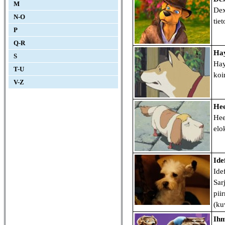
M
Dex
N-O
tie
P
Q-R
Ha
S
Hay
T-U
koi
V-Z
Hee
Hee
elo
Ide
Ide
Sar
pii
(ku
Ihm