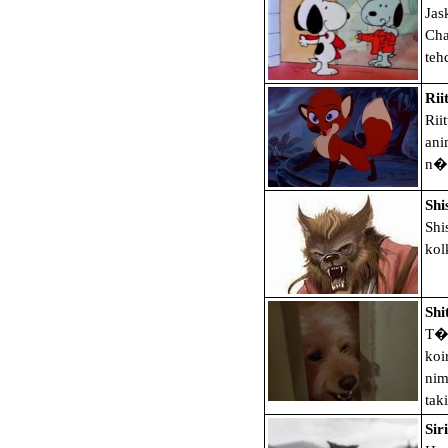
Jas
Cha
teh
Rii
Rii
ani
n�h
Shi
Shi
kol
Shi
T�m
koi
nim
tak
Sir