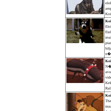
elo
amp
Koi
Koi
Elo
Ete
irr
pia
hil
n�i
Ko
N�m
avu
vid
Kek
Ral
Koi
The
maa