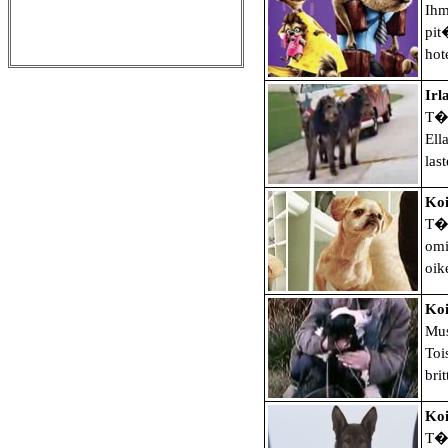
Ihm
pit
hote
Irl
T�m
Ell
las
Koi
T�m
omi
oik
Koi
Mus
Toi
bri
Koi
T�m