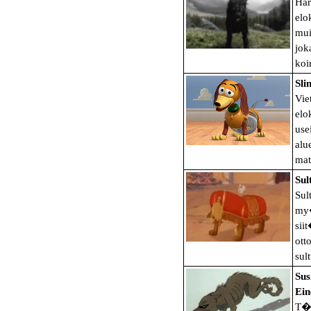
Har
elo
mui
jok
koi
Sli
Vie
elo
use
alu
mat
Sul
Sul
my�
sii
ott
sul
Sus
Ein
T�m