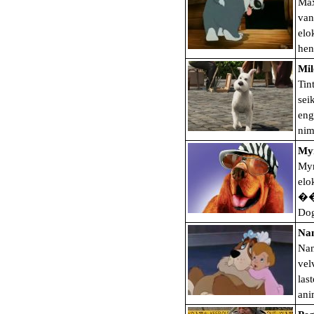
Max
van
elo
hen
Mil
Tin
sei
eng
ni
Myr
Myr
elo
��n
Do
Nan
Nan
vel
las
ani