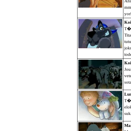
Ani
mm.
yor
Koi
T�s
Tit
tut
jok
tod
Koi
Jou
vet
sot
Lum
T�m
elo
suk
Max