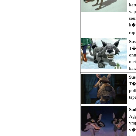
kar
vap
seu
k��
ropi
Sus
T�m
onn
met
kar
Sus
T�m
pol
tap
Sud
Agg
ymp
v�l