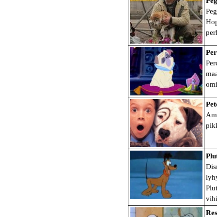
Peg
Peg
Hop
per
Per
Per
maa
omi
Pet
Ame
pik
Plu
Dis
lyh
Plu
vih
Res