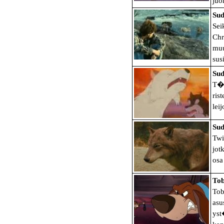
ju
Sud
Sei
Chr
muu
sus
Sud
T�s
ris
lei
Sud
Twi
jot
osa
Tob
Tob
asu
yst