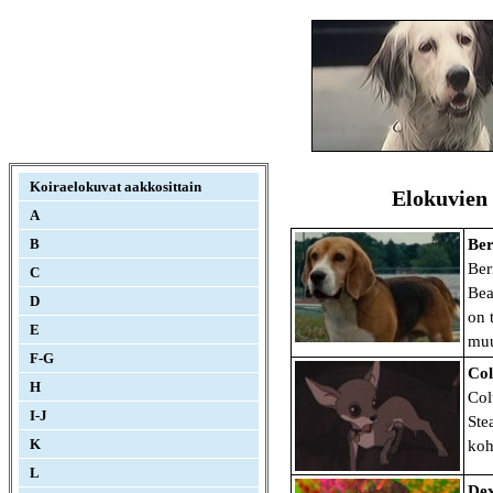
Koiraelokuvat aakkosittain
Elokuvien
A
B
Ber
Ber
C
Bea
D
on 
E
muu
F-G
Col
H
Col
I-J
Ste
K
koh
L
Dex