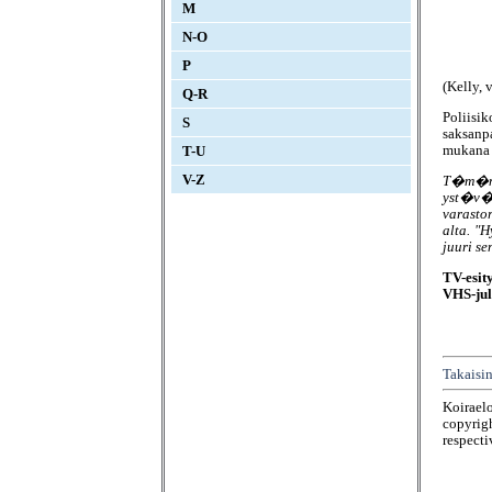
M
N-O
P
(Kelly,
Q-R
Poliisik
S
saksan
mukana 
T-U
V-Z
T�m�n 
yst�v�
varasto
alta. "
juuri se
TV-esit
VHS-jul
Takaisin
Koirael
copyrigh
respecti