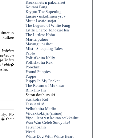
Kaukamets n pakolaiset
Koirani Fang
Krypto The Superdog
Lassie - uskollinen yst v
Muut Lassie-sarjat
The Legend of White Fang
Little Charo: Tohoku-Hen
oulutetun
The Littlest Hobo
 kulkee
Martta puhuu
Massugu ni ikou
Mist - Sheepdog Tales
koirien
Pablo
orkeaan
Poliisikoira Kelly
jalkojen
Poliisikoira Rex
tai ehk�
Poochini
stia.
Pound Puppies
Puppe
Puppy In My Pocket
The Return of Mukhtar
Rin-Tin-Tin
Seton doubutsuki
Susikoira Roi
Tassut yl s!
Velhokoira Merlin
Viidakkokirja (anime)
only. No
Vipo - lent v n koiran seikkailut
e � their
Wan Wan Celeb Soreyuke!
Tetsunoshin
Weed
White Dog With White Heart