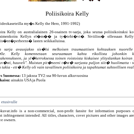
Poliisikoira Kelly
 videokaseteilla my�s Kelly the Hero, 1991-1992)
oira Kelly on australialainen 26-osainen tv-sarja, joka seuraa poliisikoiraksi k
paimenkoira Kellyn el�m�� ja ty�teht�vi�. Siviiliss� ollessaan Kelly
is�nt�perheens� lasten seikkailuissa.
sarja avausjakso sis�lsi melkoisen traumaattisen kohtauksen nuorelle 
lle. Kelly komennetaan seuraamaan kahta rikollista johonkin k
rakennukseen, ja yl�kerroksessa toinen roistoista kiskaisee ylityslankun koiran 
Hyv�sti, hauveli". Muistan pit�neeni t�st� sarjasta paljon siit� huolimatta - 
n takia - ett� Kelly oli vain tavallinen poliisikoira ja tapahtumat suhteellisen reali
ys Suomessa:
13 jaksoa TV2:ssa 90-luvun alkuvuosina
kaisu:
ainakin USA ja Puola
 etusivulle
okuvat.info is a non-commercial, non-profit fansite for information purposes 
t infringement intended. All titles, characters, cover pictures and other images ar
ve owners.