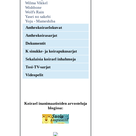
Wilma Vikkel
Wishbone
Wolf's Rain
Yasei no sakebi
Yoju - Mameshiba
Anthrokoiraelokuvat
Anthrokoirasarjat
Dokumentit
K sinukke- ja koirapukusarjat
Sekalaisia koirael inhahmoja
Tosi-TV-sarjat
Videopelit
Koirael inanimaatioiden arvosteluja
blogissa: