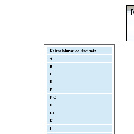
Koiraelokuvat aakkosittain
A
B
C
D
E
F-G
H
I-J
K
L