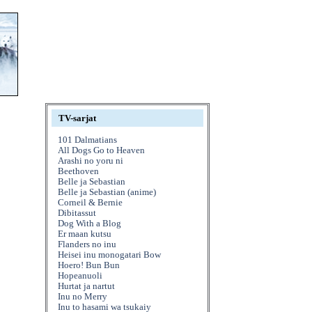
TV-sarjat
101 Dalmatians
All Dogs Go to Heaven
Arashi no yoru ni
Beethoven
Belle ja Sebastian
Belle ja Sebastian (anime)
Corneil & Bernie
Dibitassut
Dog With a Blog
Er maan kutsu
Flanders no inu
Heisei inu monogatari Bow
Hoero! Bun Bun
Hopeanuoli
Hurtat ja nartut
Inu no Merry
Inu to hasami wa tsukaiy