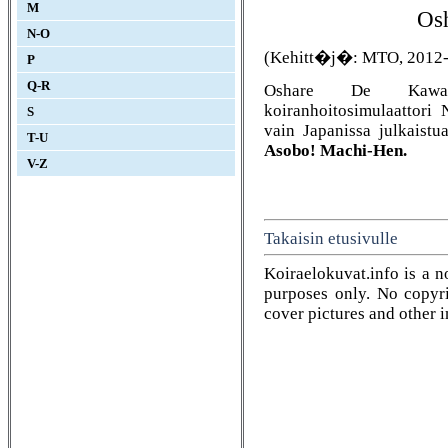
M
Osh
N-O
(Kehitt�j�: MTO, 2012-
P
Q-R
Oshare De Kawaii
koiranhoitosimulaattori 
S
vain Japanissa julkaist
T-U
Asobo! Machi-Hen.
V-Z
Takaisin etusivulle
Koiraelokuvat.info is a n
purposes only. No copyrig
cover pictures and other 