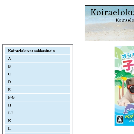
Koiraelokuvat aakkosittain
A
B
C
D
E
F-G
H
I-J
K
L