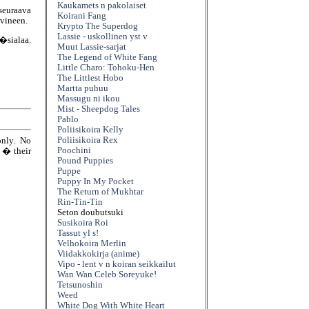
Kaukamets n pakolaiset
euraava
Koirani Fang
vineen.
Krypto The Superdog
Lassie - uskollinen yst v
sialaa.
Muut Lassie-sarjat
The Legend of White Fang
Little Charo: Tohoku-Hen
The Littlest Hobo
Martta puhuu
Massugu ni ikou
Mist - Sheepdog Tales
Pablo
Poliisikoira Kelly
Poliisikoira Rex
only. No
Poochini
e � their
Pound Puppies
Puppe
Puppy In My Pocket
The Return of Mukhtar
Rin-Tin-Tin
Seton doubutsuki
Susikoira Roi
Tassut yl s!
Velhokoira Merlin
Viidakkokirja (anime)
Vipo - lent v n koiran seikkailut
Wan Wan Celeb Soreyuke!
Tetsunoshin
Weed
White Dog With White Heart