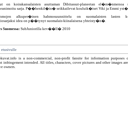
ssut on koirakansalaisten asuttaman Dibitassut-planeetan el�m�nmenoa s
neanimoitu sarja. P��henkil�in� seikkailevat kouluik�iset Viki ja Emmi yst�
ahmojen alkuper�inen hahmosuunnittelu on suomalaisten lasten k�
iosarjaksi idea on p��tynyt suomalais-kiinalaisena yhteisty�n�.
ys Suomessa:
SubJuniorilla kev��ll� 2010
 etusivulle
okuvat.info is a non-commercial, non-profit fansite for information purposes 
t infringement intended. All titles, characters, cover pictures and other images ar
ve owners.