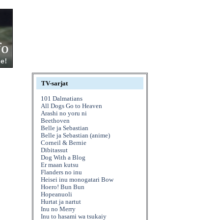
TV-sarjat
101 Dalmatians
All Dogs Go to Heaven
Arashi no yoru ni
Beethoven
Belle ja Sebastian
Belle ja Sebastian (anime)
Corneil & Bernie
Dibitassut
Dog With a Blog
Er maan kutsu
Flanders no inu
Heisei inu monogatari Bow
Hoero! Bun Bun
Hopeanuoli
Hurtat ja nartut
Inu no Merry
Inu to hasami wa tsukaiy