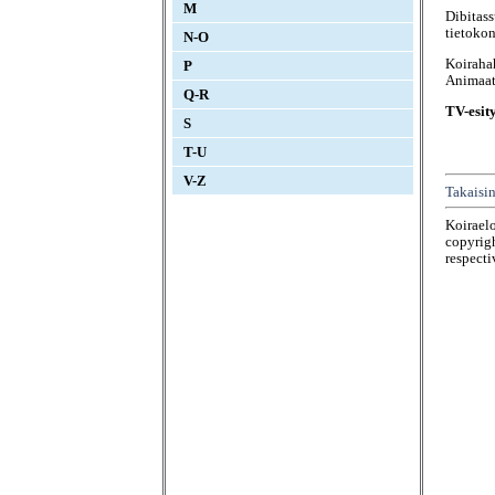
M
Dibita
tietoko
N-O
Koirah
P
Animaat
Q-R
TV-esit
S
T-U
V-Z
Takaisin
Koirael
copyrigh
respecti