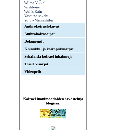
Wilma Vikkel
Wishbone
Wolf's Rain
Yasei no sakebi
Yoju - Mameshiba
Anthrokoiraelokuvat
Anthrokoirasarjat
Dokumentit
K sinukke- ja koirapukusarjat
Sekalaisia koirael inhahmoja
Tosi-TV-sarjat
Videopelit
Koirael inanimaatioiden arvosteluja
blogissa: