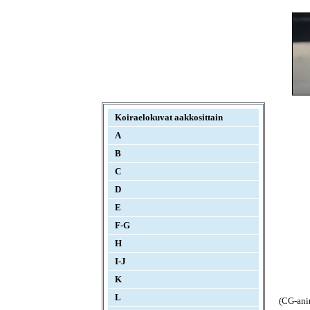
Koiraelokuvat aakkosittain
A
B
C
D
E
F-G
H
I-J
K
L
(CG-ani