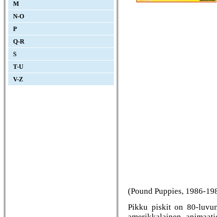
M
N-O
P
Q-R
S
T-U
V-Z
(Pound Puppies, 1986-19
Pikku piskit on 80-luvun
amerikkalainen animaati