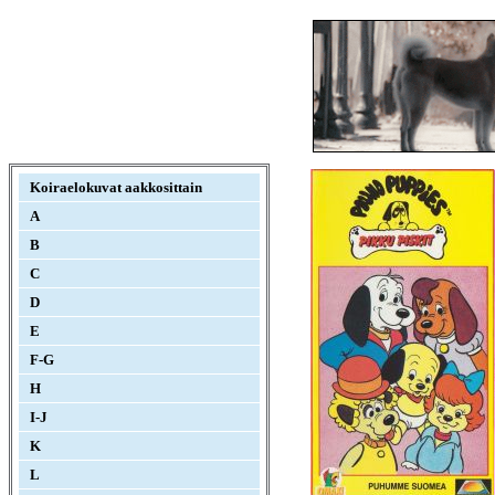
Koiraelokuvat aakkosittain
A
B
C
D
E
F-G
H
I-J
K
L