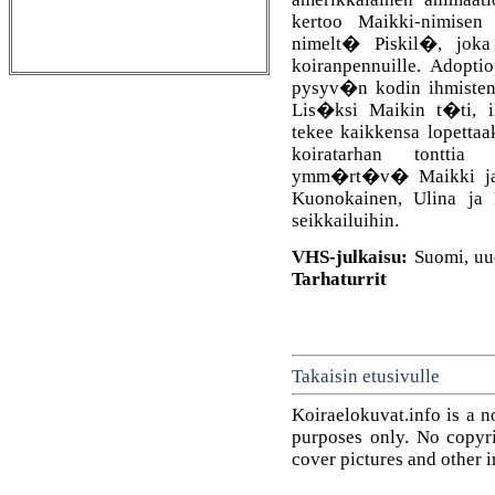
kertoo Maikki-nimisen
nimelt� Piskil�, joka 
koiranpennuille. Adopti
pysyv�n kodin ihmisten 
Lis�ksi Maikin t�ti, il
tekee kaikkensa lopetta
koiratarhan tonttia 
ymm�rt�v� Maikki ja P
Kuonokainen, Ulina ja
seikkailuihin.
VHS-julkaisu:
Suomi, uud
Tarhaturrit
Takaisin etusivulle
Koiraelokuvat.info is a n
purposes only. No copyrig
cover pictures and other 