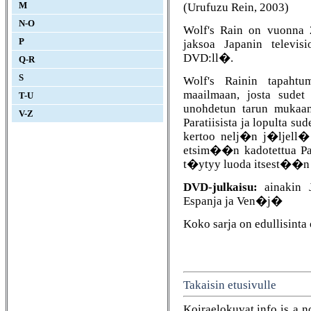
(Urufuzu Rein, 2003)
M
N-O
Wolf's Rain on vuonna 2
P
jaksoa Japanin televisi
DVD:ll�.
Q-R
S
Wolf's Rainin tapahtum
maailmaan, josta sude
T-U
unohdetun tarun mukaan
V-Z
Paratiisista ja lopulta s
kertoo nelj�n j�ljell
etsim��n kadotettua Par
t�ytyy luoda itsest��n 
DVD-julkaisu:
ainakin J
Espanja ja Ven�j�
Koko sarja on edullisinta
Takaisin etusivulle
Koiraelokuvat.info is a n