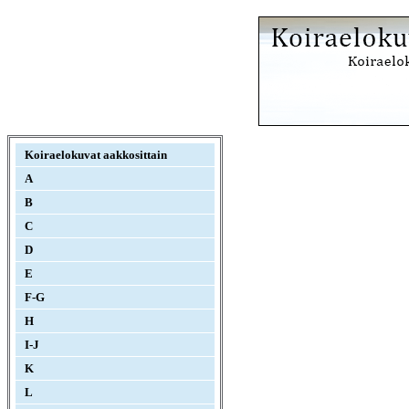
Koiraelokuvat aakkosittain
A
B
C
D
E
F-G
H
I-J
K
L