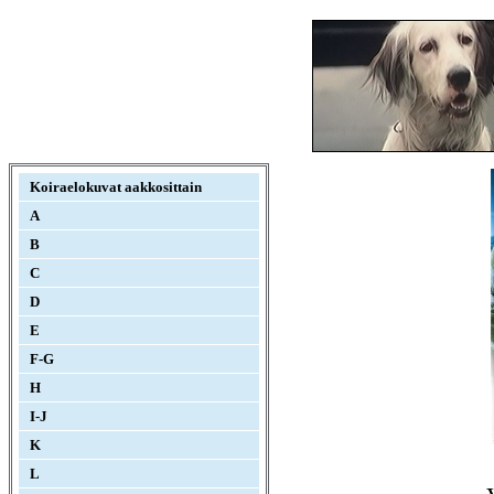
Koiraelokuvat aakkosittain
A
B
C
D
E
F-G
H
I-J
K
L