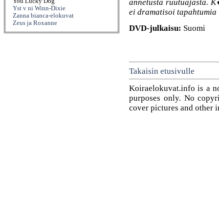
annetusta ruutuajasta. K
You Lucky Dog
Yst v ni Winn-Dixie
ei dramatisoi tapahtumia 
Zanna bianca-elokuvat
Zeus ja Roxanne
DVD-julkaisu:
Suomi
Takaisin etusivulle
Koiraelokuvat.info is a n
purposes only. No copyrig
cover pictures and other 