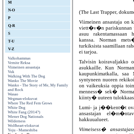
M
N-O
(The Last Trapper, dokum
P
Viimeinen ansastaja on
Q-R
viett�v�n pariskunnan 
asuu rakentamassaan 
S
kanssa. Norman mets�
T-U
turkiksista saamillaan 
V-Z
ei tarjoa.
Valkohammas
Talvisin koiravaljakko
Vernite Reksa
asukkaille. Kun Norman
Viimeinen ansastaja
Vuk
kaupunkimatkalla, saa 
Walking With The Dog
syntyneen nuoren rekiko
Wanko The Movie
on vaikeuksia oppia t
Wanko - The Story of Me, My Family
and Rock
menness� sek� Norman 
Wasao
kiinty� uuteen tulokkaas
Wegman-elokuvat
Where The Red Fern Grows
Lumi- ja j��kent�t ovat
White Dog
White Fang (2014?)
ansastajan el�m�ntav
Wiener Dog Nationals
hakkuualueet.
Wilderness
Wolfheart-elokuvat
Viimeisess� ansastajas
Yoju - Mameshiba