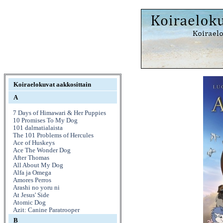
Koiraelokuvat aakkosittain
A
7 Days of Himawari & Her Puppies
10 Promises To My Dog
101 dalmatialaista
The 101 Problems of Hercules
Ace of Huskeys
Ace The Wonder Dog
After Thomas
All About My Dog
Alfa ja Omega
Amores Perros
Arashi no yoru ni
At Jesus' Side
Atomic Dog
Azit: Canine Paratrooper
B