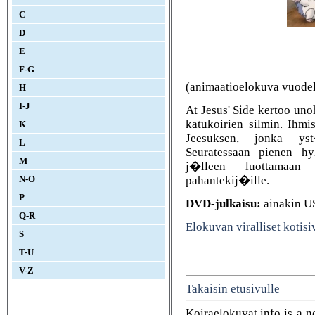
C
D
E
F-G
(animaatioelokuva vuodel
H
I-J
At Jesus' Side kertoo un
katukoirien silmin. Ihmi
K
Jeesuksen, jonka yst
L
Seuratessaan pienen hy
M
j�lleen luottamaan
pahantekij�ille.
N-O
P
DVD-julkaisu:
ainakin U
Q-R
Elokuvan viralliset kotisi
S
T-U
V-Z
Takaisin etusivulle
Koiraelokuvat.info is a n