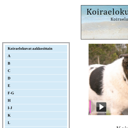
Koiraelokuvat aakkosittain
A
B
C
D
E
F-G
H
I-J
K
L