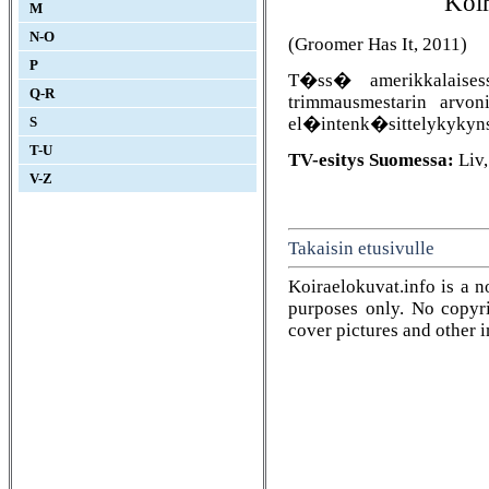
Koir
M
N-O
(Groomer Has It, 2011)
P
T�ss� amerikkalaisess
Q-R
trimmausmestarin arvon
el�intenk�sittelykykyns�
S
T-U
TV-esitys Suomessa:
Liv,
V-Z
Takaisin etusivulle
Koiraelokuvat.info is a n
purposes only. No copyrig
cover pictures and other 