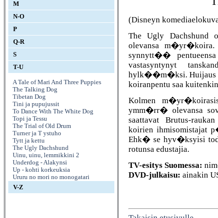
T
M
N-O
(Disneyn komediaelokuva
P
The Ugly Dachshund on
Q-R
olevansa m�yr�koira.
synnytt�� pentueensa
S
vastasyntynyt tansk
T-U
hylk��m�ksi. Huijaus tu
A Tale of Mari And Three Puppies
koiranpentu saa kuitenk
The Talking Dog
Tibetan Dog
Kolmen m�yr�koirasisk
Tini ja pupujussit
ymm�rr� olevansa sovel
To Dance With The White Dog
saattavat Brutus-rauka
Topi ja Tessu
The Trial of Old Drum
koirien ihmisomistajat
Turner ja T ystuho
Ehk� se hyv�ksyisi to
Tytt ja kettu
rotunsa edustajia.
The Ugly Dachshund
Uinu, uinu, lemmikkini 2
Underdog - Alakynsi
TV-esitys Suomessa:
nim
Up - kohti korkeuksia
DVD-julkaisu:
ainakin U
Ururu no mori no monogatari
V-Z
Takaisin etusivulle