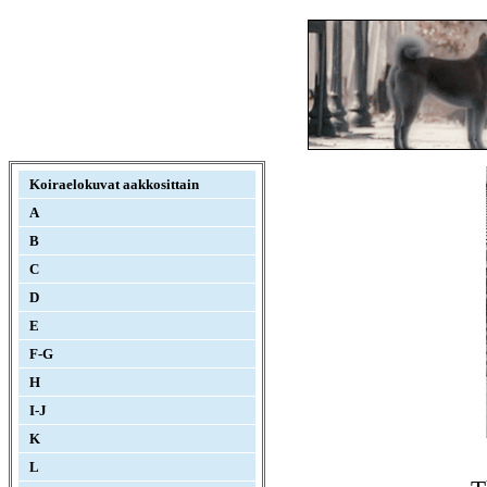
Koiraelokuvat aakkosittain
A
B
C
D
E
F-G
H
I-J
K
L