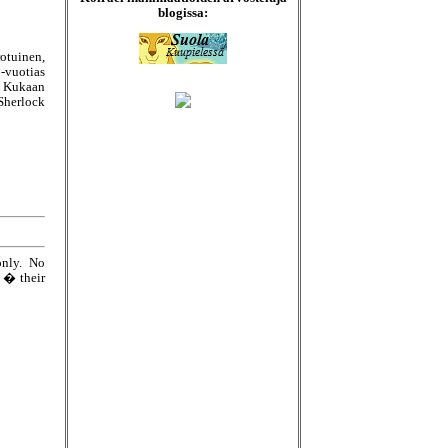
blogissa:
otuinen,
0-vuotias
 Kukaan
 Sherlock
only. No
e � their