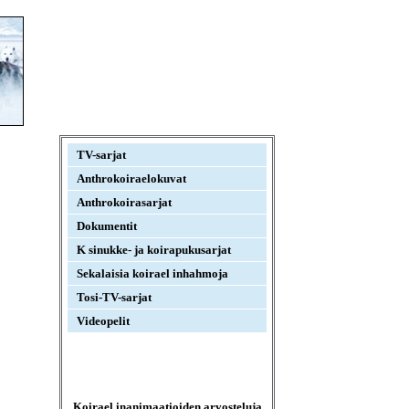
TV-sarjat
Anthrokoiraelokuvat
Anthrokoirasarjat
Dokumentit
K sinukke- ja koirapukusarjat
Sekalaisia koirael inhahmoja
Tosi-TV-sarjat
Videopelit
Koirael inanimaatioiden arvosteluja