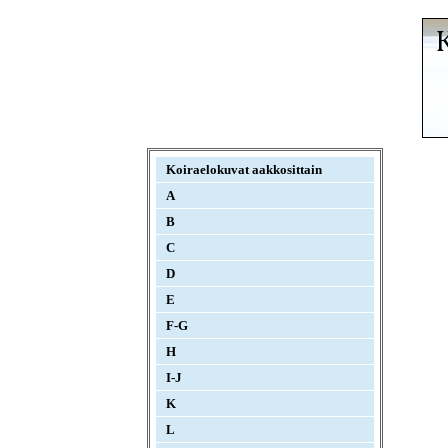
Koiraelokuvat aakkosittain
A
B
C
D
E
F-G
H
I-J
K
L