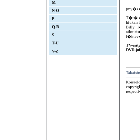
M
(my�s n
N-O
T�t� el
P
hiukan b
Q-R
Billy 
aikuisis
S
l�htev�t
T-U
TV-esit
DVD-jul
V-Z
Takaisin
Koirael
copyrigh
respecti