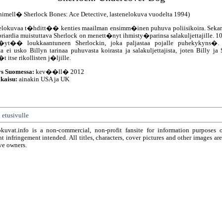
imell� Sherlock Bones: Ace Detective, lastenelokuva vuodelta 1994)
okuvaa t�hditt�� kenties maailman ensimm�inen puhuva poliisikoira. Sekar
riardia muistuttava Sherlock on menett�nyt ihmisty�parinsa salakuljettajille. 1
l�yt�� loukkaantuneen Sherlockin, joka paljastaa pojalle puhekykyns�.
ta ei usko Billyn tarinaa puhuvasta koirasta ja salakuljettajista, joten Billy ja
 itse rikollisten j�ljille.
ys Suomessa:
kev��ll� 2012
kaisu:
ainakin USA ja UK
 etusivulle
okuvat.info is a non-commercial, non-profit fansite for information purposes 
t infringement intended. All titles, characters, cover pictures and other images ar
ve owners.