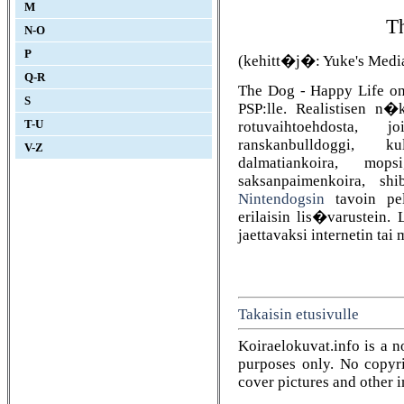
M
T
N-O
P
(kehitt�j�: Yuke's Media
Q-R
The Dog - Happy Life on 
S
PSP:lle. Realistisen n�
rotuvaihtoehdosta, j
T-U
ranskanbulldoggi, kul
V-Z
dalmatiankoira, mops
saksanpaimenkoira, sh
Nintendogsin
tavoin pel
erilaisin lis�varustein.
jaettavaksi internetin ta
Takaisin etusivulle
Koiraelokuvat.info is a n
purposes only. No copyrig
cover pictures and other 