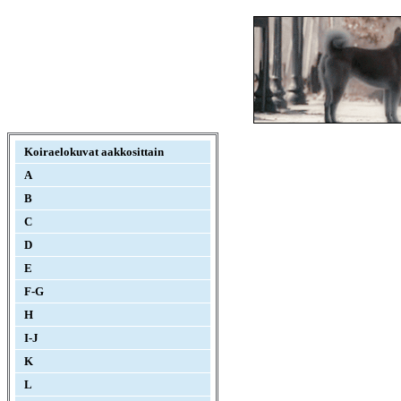
Koiraelokuvat aakkosittain
A
B
C
D
E
F-G
H
I-J
K
L